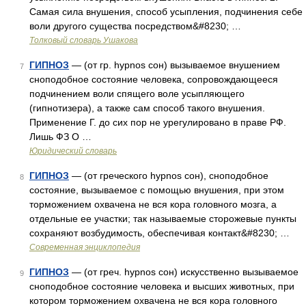
Самая сила внушения, способ усыпления, подчинения себе
воли другого существа посредством&#8230; …
Толковый словарь Ушакова
ГИПНОЗ
— (от гр. hypnos сон) вызываемое внушением
7
сноподобное состояние человека, сопровождающееся
подчинением воли спящего воле усыпляющего
(гипнотизера), а также сам способ такого внушения.
Применение Г. до сих пор не урегулировано в праве РФ.
Лишь ФЗ О …
Юридический словарь
ГИПНОЗ
— (от греческого hypnos сон), сноподобное
8
состояние, вызываемое с помощью внушения, при этом
торможением охвачена не вся кора головного мозга, а
отдельные ее участки; так называемые сторожевые пункты
сохраняют возбудимость, обеспечивая контакт&#8230; …
Современная энциклопедия
ГИПНОЗ
— (от греч. hypnos сон) искусственно вызываемое
9
сноподобное состояние человека и высших животных, при
котором торможением охвачена не вся кора головного