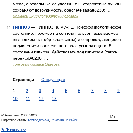
мозга, а отдельные ее участки; т. н. сторожевые пункты
сохраняют возбудимость, обеспечивая&#8230; …
Большой Энциклопедический словарь
ГИПНОЗ
— ГИПНОЗ, а, муж. 1. Психофизиологическое
10
состояние, похожее на сон или полусон, вызываемое
внушением (гл. обр. словесным) и сопровождающееся
подчинением воли спящего воле усыпляющего. В
состоянии гипноза. Действовать под гипнозом (также
перен.:&#8230; …
Толковый словарь Ожегова
Страницы
Следующая
→
1
2
3
4
5
6
7
8
9
10
11
12
13
© Академик, 2000-2026
18+
Обратная связь:
Техподдержка
,
Реклама на сайте
👣 Путешествия