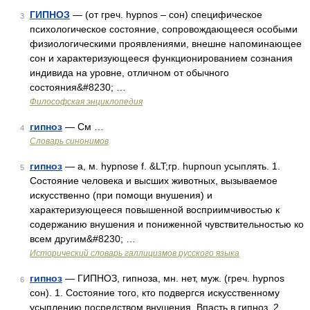
ГИПНОЗ
— (от греч. hypnos – сон) специфическое
3
психологическое состояние, сопровождающееся особыми
физиологическими проявлениями, внешне напоминающее
сон и характеризующееся функционированием сознания
индивида на уровне, отличном от обычного
состояния&#8230; …
Философская энциклопедия
гипноз
— См …
4
Словарь синонимов
гипноз
— а, м. hypnose f. &LT;гр. hupnoun усыплять. 1.
5
Состояние человека и высших животных, вызываемое
искусственно (при помощи внушения) и
характеризующееся повышенной восприимчивостью к
содержанию внушения и пониженной чувствительностью ко
всем другим&#8230; …
Исторический словарь галлицизмов русского языка
гипноз
— ГИПНОЗ, гипноза, мн. нет, муж. (греч. hypnos
6
сон). 1. Состояние того, кто подвергся искусственному
усыплению посредством внушения. Впасть в гипноз. 2.